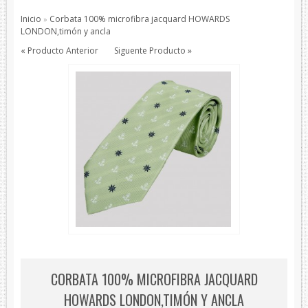
Pajaritas
Inicio
Corbata 100% microfibra jacquard HOWARDS
»
Todos los Productos
LONDON,timón y ancla
« Producto Anterior
Siguente Producto »
Productos de protección
Bisutería
Bufandas
Chales y foulares
Chales/Foulares Devota&Lomba
Chales/Foulares Howards London
Chales/Foulares Marca Blanca
Viaje
Mantas
House Style
Piel
CORBATA 100% MICROFIBRA JACQUARD
Presentaciones
HOWARDS LONDON,TIMÓN Y ANCLA
Sets