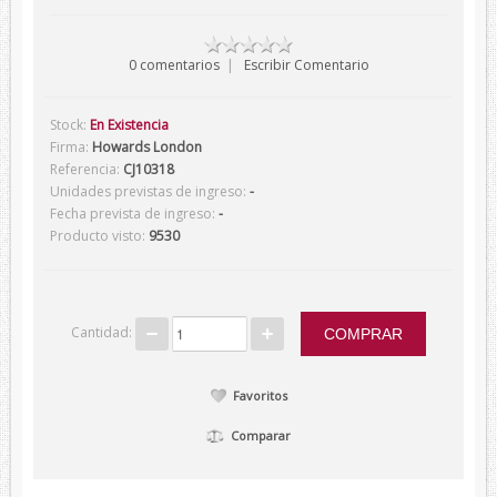
Verano
0 comentarios
|
Escribir Comentario
Corbatas
Corbatas Devota&Lomba
Stock:
En Existencia
Pajaritas
Firma:
Howards London
Referencia:
CJ10318
Corbatas Lambertti
Unidades previstas de ingreso:
-
Corbatas Howards London
Fecha prevista de ingreso:
-
Producto visto:
9530
Corbatas Marca Blanca
Pañuelos
Pañuelos Devota&Lomba
Cantidad:
Pañuelos Marca Blanca
Firmas
Favoritos
Balenciaga
Comparar
Belfe
Howards London