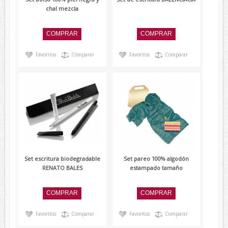
chal mezcla
Favoritos
Comparar
Favoritos
Comparar
Set escritura biodegradable
Set pareo 100% algodón
RENATO BALES
estampado tamaño
Favoritos
Comparar
Favoritos
Comparar