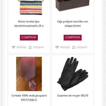
Verano
Corbatas
Bolso loneta tipo
Caja polipiel sencilla con
Corbatas Devota&Lomba
bandolera,tamaño 29 x
solapa (botel
Pajaritas
Corbatas Lambertti
Corbatas Howards London
Favoritos
Comparar
Favoritos
Comparar
Corbatas Marca Blanca
Pañuelos
Pañuelos Devota&Lomba
Pañuelos Marca Blanca
Firmas
Balenciaga
Belfe
Corbata 100% seda jacquard
Guantes de mujer BELFE
DEVOTA&LO
Howards London