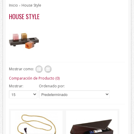
Pajaritas
Inicio
House Style
»
Todos los Productos
HOUSE STYLE
Productos de protección
Bisutería
Bufandas
Chales y foulares
Chales/Foulares Devota&Lomba
Mostrar como:
Chales/Foulares Howards London
Comparación de Producto (0)
Chales/Foulares Marca Blanca
Mostrar:
Ordenado por:
Viaje
Mantas
House Style
Piel
Presentaciones
Sets