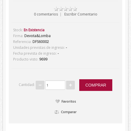
Verano
0 comentarios
|
Escribir Comentario
Corbatas
Corbatas Devota&Lomba
Stock:
En Existencia
Firma:
Devota&Lomba
Pajaritas
Referencia:
DFS60002
Corbatas Lambertti
Unidades previstas de ingreso:
-
Fecha prevista de ingreso:
-
Corbatas Howards London
Producto visto:
9699
Corbatas Marca Blanca
Pañuelos
Pañuelos Devota&Lomba
Cantidad:
Pañuelos Marca Blanca
Firmas
Favoritos
Balenciaga
Comparar
Belfe
Howards London