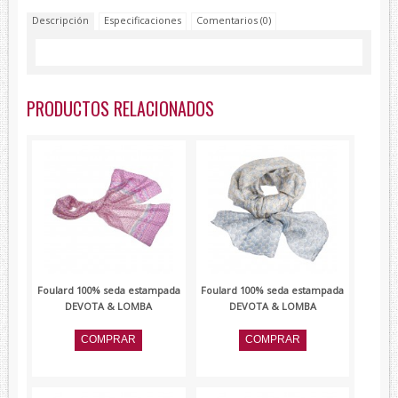
Lambertti
Descripción
Especificaciones
Comentarios (0)
Paolo Ferrara
Renato Balestra
Devota&Lomba
PRODUCTOS RELACIONADOS
Foulard 100% seda estampada
Foulard 100% seda estampada
DEVOTA & LOMBA
DEVOTA & LOMBA