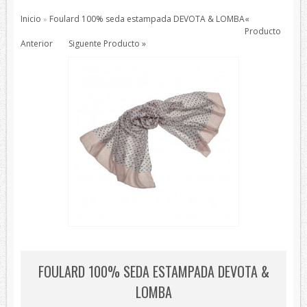
Pajaritas
Inicio
Foulard 100% seda estampada DEVOTA & LOMBA
«
»
Todos los Productos
Producto
Anterior
Siguente Producto »
Productos de protección
Bisutería
Bufandas
Chales y foulares
Chales/Foulares Devota&Lomba
Chales/Foulares Howards London
Chales/Foulares Marca Blanca
Viaje
Mantas
House Style
Piel
FOULARD 100% SEDA ESTAMPADA DEVOTA &
Presentaciones
LOMBA
Sets