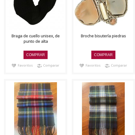
Medidas: 7x7x2 cms ..
Braga de cuello unisex, de
Broche bisutería piedras
punto de alta
Favoritos
Comparar
Favoritos
Comparar
..
..