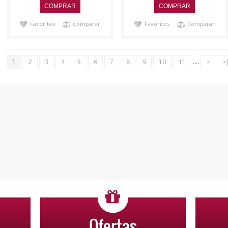
Favoritos
Comparar
Favoritos
Comparar
1
2
3
4
5
6
7
8
9
10
11
....
>
>