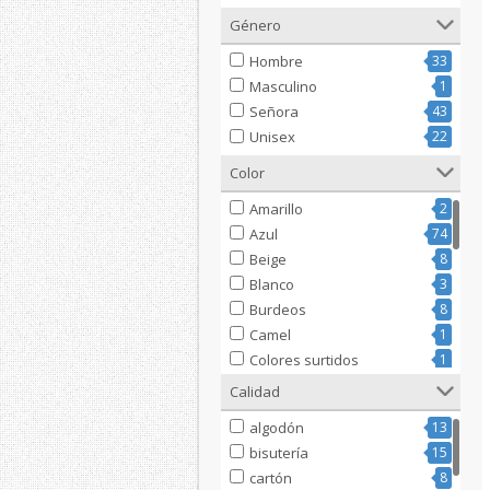
Género
Hombre
33
Masculino
1
Señora
43
Unisex
22
Color
Amarillo
2
Azul
74
Beige
8
Blanco
3
Burdeos
8
Camel
1
Colores surtidos
1
Dorado
1
Calidad
Fucsia
1
algodón
13
Gris
22
bisutería
15
Marino
1
cartón
8
marrón
17