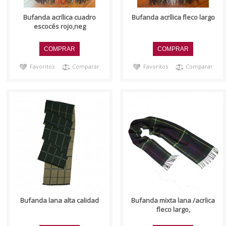
Bufanda acrílica cuadro
Bufanda acrí­lica fleco largo
escocés rojo,neg
Favoritos
Comparar
Favoritos
Comparar
..
..
Bufanda lana alta calidad
Bufanda mixta lana /acríica
fleco largo,