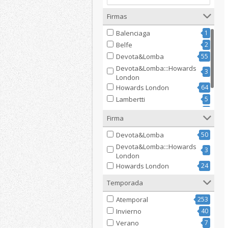
Firmas
Balenciaga
1
Belfe
2
Devota&Lomba
55
Devota&Lomba:::Howards
3
London
Howards London
64
Lambertti
5
Paolo Ferrara
2
Firma
Renato Balestra
1
Devota&Lomba
50
Devota&Lomba:::Howards
3
London
Howards London
24
Temporada
Atemporal
253
Invierno
40
Verano
7