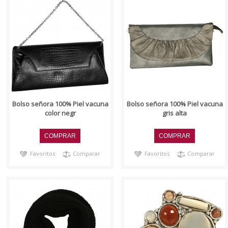
..
..
Bolso señora 100% Piel vacuna
Bolso señora 100% Piel vacuna
color negr
gris alta
Favoritos
Comparar
Favoritos
Comparar
..
Broche bisuterí­a piedras
(piedras en tonos surtidos).