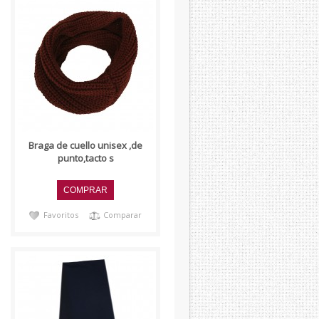
..
Braga de cuello unisex ,de
punto,tacto s
Favoritos
Comparar
..