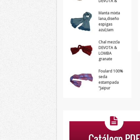
DEVOTA &
Manta mixta
lana,diseño
espigas
azul,tam
Chal mezcla
DEVOTA &
LOMBA
granate
Foulard 100%
seda
estampada
"Jaipur