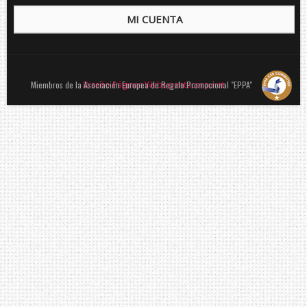
MI CUENTA
Verano
Corbatas
Corbatas Devota&Lomba
Miembros de la Asociación Europea de Regalo Promocional "EPPA"
Pajaritas
Diseño Páginas Webs pentacorp.net
Corbatas Lambertti
Corbatas Howards London
Corbatas Marca Blanca
Pañuelos
Pañuelos Devota&Lomba
Pañuelos Marca Blanca
Firmas
Balenciaga
Belfe
Howards London