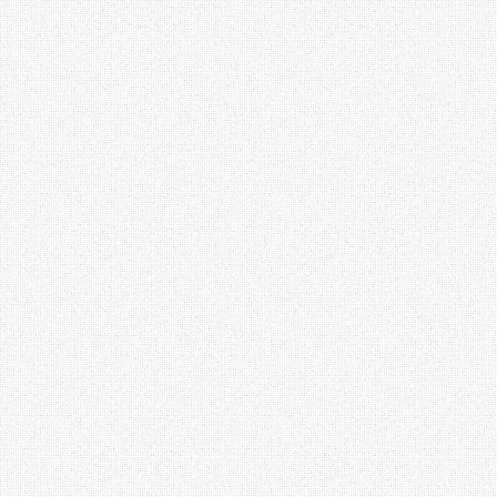
Lambertti
Paolo Ferrara
Renato Balestra
Devota&Lomba