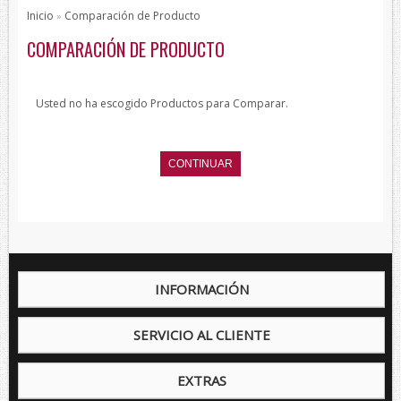
Pajaritas
Inicio
Comparación de Producto
»
Todos los Productos
COMPARACIÓN DE PRODUCTO
Productos de protección
Bisutería
Usted no ha escogido Productos para Comparar.
Bufandas
Chales y foulares
CONTINUAR
Chales/Foulares Devota&Lomba
Chales/Foulares Howards London
Chales/Foulares Marca Blanca
Viaje
INFORMACIÓN
Mantas
House Style
SERVICIO AL CLIENTE
Piel
Presentaciones
EXTRAS
Sets