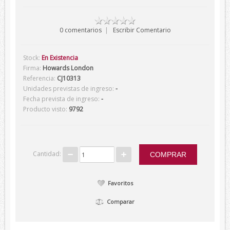
Verano
0 comentarios
|
Escribir Comentario
Corbatas
Corbatas Devota&Lomba
Stock:
En Existencia
Pajaritas
Firma:
Howards London
Referencia:
CJ10313
Corbatas Lambertti
Unidades previstas de ingreso:
-
Corbatas Howards London
Fecha prevista de ingreso:
-
Producto visto:
9792
Corbatas Marca Blanca
Pañuelos
Pañuelos Devota&Lomba
Cantidad:
Pañuelos Marca Blanca
Firmas
Favoritos
Balenciaga
Comparar
Belfe
Howards London