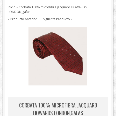
Pajaritas
Inicio
Corbata 100% microfibra jacquard HOWARDS
»
Todos los Productos
LONDON,gafas
« Producto Anterior
Siguente Producto »
Productos de protección
Bisutería
Bufandas
Chales y foulares
Chales/Foulares Devota&Lomba
Chales/Foulares Howards London
Chales/Foulares Marca Blanca
Viaje
Mantas
House Style
Piel
CORBATA 100% MICROFIBRA JACQUARD
Presentaciones
HOWARDS LONDON,GAFAS
Sets