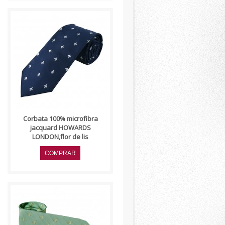
..
Corbata 100% microfibra
jacquard HOWARDS
LONDON,flor de lis
Corbata 100% Microfibra