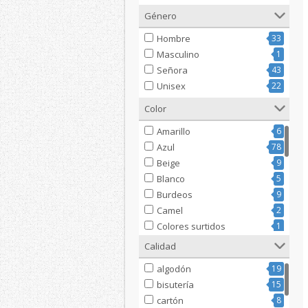
Género
Hombre
33
Masculino
1
Señora
43
Unisex
22
Color
Amarillo
6
Azul
78
Beige
9
Blanco
5
Burdeos
9
Camel
2
Colores surtidos
1
Dorado
1
Calidad
Fucsia
1
algodón
19
Gris
23
bisutería
15
Marino
1
cartón
8
marrón
19