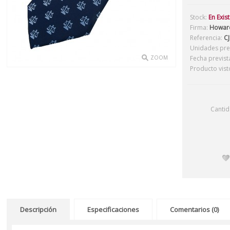
Stock:
En Exis
Firma:
Howar
Referencia:
CJ
Unidades prev
ZOOM
Fecha previst
Producto vist
Canti
Descripción
Especificaciones
Comentarios (0)