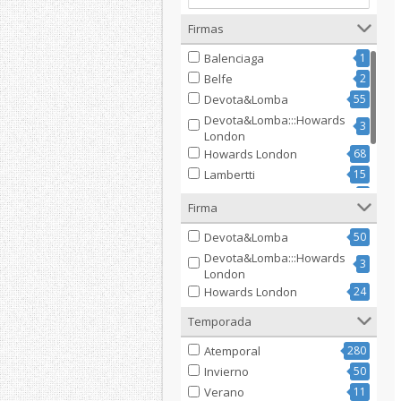
Firmas
Balenciaga
1
Belfe
2
Devota&Lomba
55
Devota&Lomba:::Howards
3
London
Howards London
68
Lambertti
15
Paolo Ferrara
6
Firma
Renato Balestra
1
Urban
7
Devota&Lomba
50
Devota&Lomba:::Howards
3
London
Howards London
24
Temporada
Atemporal
280
Invierno
50
Verano
11