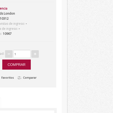
tencia
ds London
10312
istas de ingreso:
-
a de ingreso:
-
o:
10967
dad:
Favoritos
Comparar