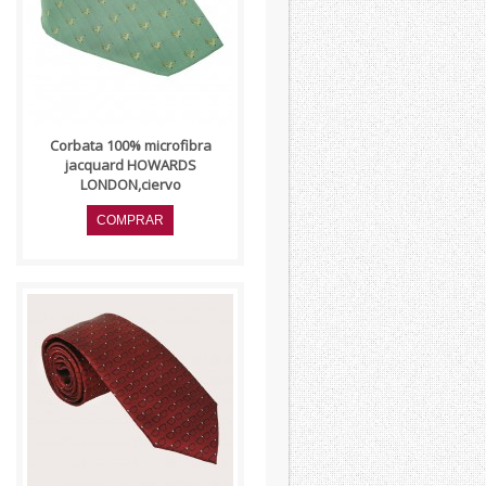
jacquard,firma HOWARDS
London,con pasador del
mismo tejido,con entretela int..
Corbata 100% microfibra
jacquard HOWARDS
LONDON,ciervo
..