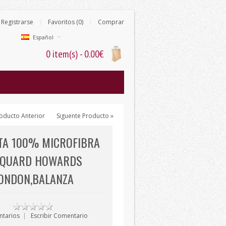
Registrarse
Favoritos (0)
Comprar
Español
0 item(s) - 0.00€
oducto Anterior
Siguente Producto »
TA 100% MICROFIBRA
CQUARD HOWARDS
ONDON,BALANZA
ntarios
|
Escribir Comentario