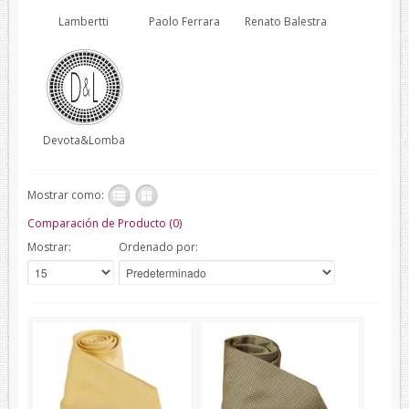
Lambertti
Paolo Ferrara
Renato Balestra
Verano
Corbatas
Corbatas Devota&Lomba
Pajaritas
Devota&Lomba
Corbatas Lambertti
Corbatas Howards London
Mostrar como:
Corbatas Marca Blanca
Comparación de Producto (0)
Pañuelos
Mostrar:
Ordenado por:
Pañuelos Devota&Lomba
Pañuelos Marca Blanca
Firmas
Balenciaga
Belfe
Howards London