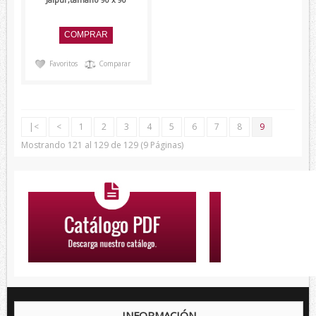
Favoritos
Comparar
|<
<
1
2
3
4
5
6
7
8
9
Mostrando 121 al 129 de 129 (9 Páginas)
INFORMACIÓN