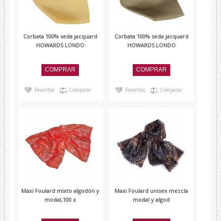
Lambertti
Paolo Ferrara
Corbata 100% seda jacquard
Corbata 100% seda jacquard
Renato Balestra
HOWARDS LONDO
HOWARDS LONDO
Devota&Lomba
Favoritos
Comparar
Favoritos
Comparar
Maxi Foulard mixto algodón y
Maxi Foulard unisex mezcla
modal,100 x
modal y algod