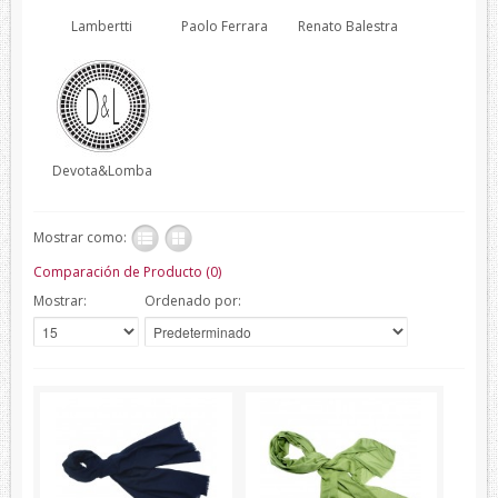
Lambertti
Paolo Ferrara
Renato Balestra
Verano
Corbatas
Corbatas Devota&Lomba
Pajaritas
Devota&Lomba
Corbatas Lambertti
Corbatas Howards London
Mostrar como:
Corbatas Marca Blanca
Comparación de Producto (0)
Pañuelos
Mostrar:
Ordenado por:
Pañuelos Devota&Lomba
Pañuelos Marca Blanca
Firmas
Balenciaga
Belfe
Howards London