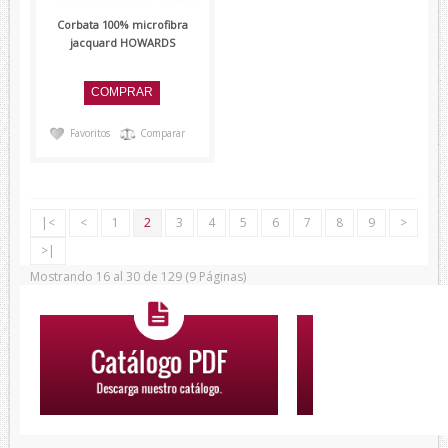
Corbata 100% microfibra
jacquard HOWARDS
Favoritos
Comparar
|<
<
1
2
3
4
5
6
7
8
9
>
>|
Mostrando 16 al 30 de 129 (9 Páginas)