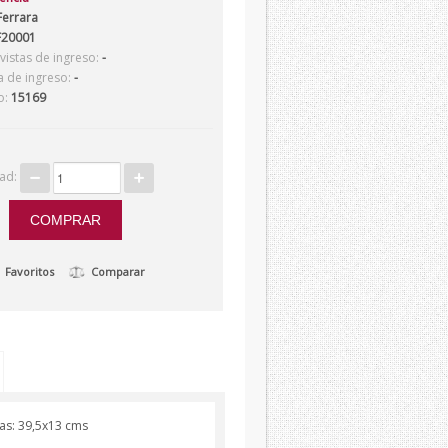
Ferrara
20001
istas de ingreso:
-
a de ingreso:
-
o:
15169
dad:
Favoritos
Comparar
das: 39,5x13 cms