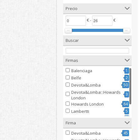
Precio
€ -
€
Buscar
Firmas
Balenciaga
1
Belfe
2
Devota&Lomba
50
Devota&Lomba:::Howards
3
London
Howards London
64
Lambertti
5
Paolo Ferrara
2
Firma
Renato Balestra
1
Devota&Lomba
45