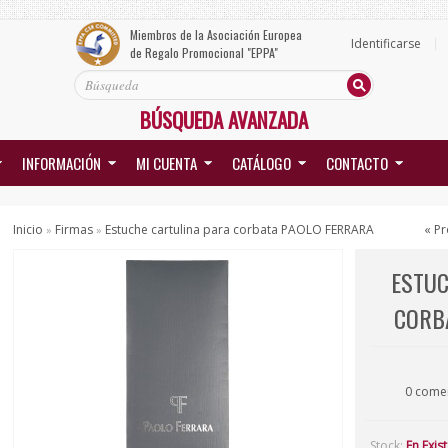
Miembros de la Asociación Europea
Identificarse
de Regalo Promocional "EPPA"
BÚSQUEDA AVANZADA
INFORMACIÓN
MI CUENTA
CATÁLOGO
CONTACTO
Inicio
Firmas
Estuche cartulina para corbata PAOLO FERRARA
« Pr
»
»
ESTUC
CORB
0 come
Stock:
En Exis