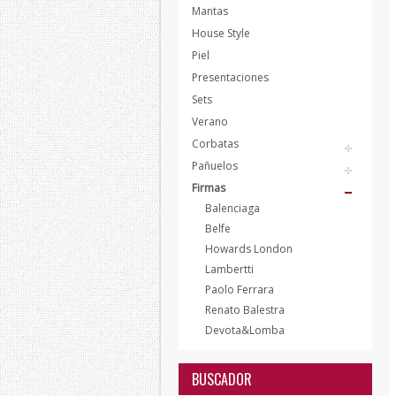
Mantas
House Style
Piel
Presentaciones
Sets
Verano
Corbatas
Pañuelos
Firmas
Balenciaga
Belfe
Howards London
Lambertti
Paolo Ferrara
Renato Balestra
Devota&Lomba
BUSCADOR