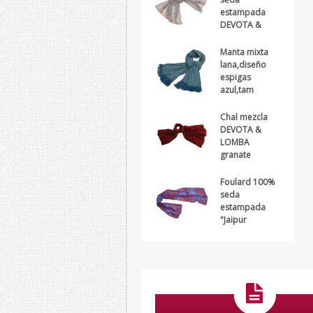
estampada
DEVOTA &
Manta mixta
lana,diseño
espigas
azul,tam
Chal mezcla
DEVOTA &
LOMBA
granate
Foulard 100%
seda
estampada
"Jaipur