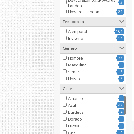
Devota&Lomba:::Howards
3
London
Howards London
24
Temporada
Atemporal
104
Invierno
17
Género
Hombre
33
Masculino
1
Señora
18
Unisex
8
Color
Amarillo
1
Azul
43
Burdeos
4
Dorado
1
Fucsia
1
Gris
10