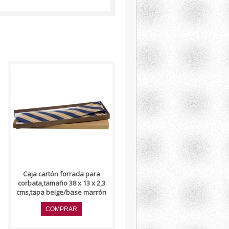
..
Caja cartón forrada para
corbata,tamaño 38 x 13 x 2,3
cms,tapa beige/base marrón