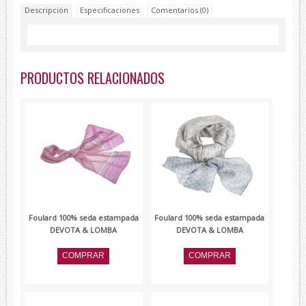
Descripción
Especificaciones
Comentarios (0)
Lambertti
Paolo Ferrara
Renato Balestra
PRODUCTOS RELACIONADOS
Devota&Lomba
Foulard 100% seda estampada
Foulard 100% seda estampada
DEVOTA & LOMBA
DEVOTA & LOMBA