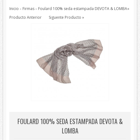
Pajaritas
Inicio
Firmas
Foulard 100% seda estampada DEVOTA & LOMBA
«
»
»
Todos los Productos
Producto Anterior
Siguente Producto »
Productos de protección
Bisutería
Bufandas
Chales y foulares
Chales/Foulares Devota&Lomba
Chales/Foulares Howards London
Chales/Foulares Marca Blanca
Viaje
Mantas
House Style
FOULARD 100% SEDA ESTAMPADA DEVOTA &
Piel
LOMBA
Presentaciones
Sets