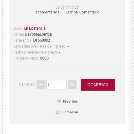
Verano
0 comentarios
|
Escribir Comentario
Corbatas
Corbatas Devota&Lomba
Stock:
En Existencia
Firma:
Devota&Lomba
Pajaritas
Referencia:
DFS60002
Unidades previstas de ingreso:
-
Corbatas Lambertti
Fecha prevista de ingreso:
-
Corbatas Howards London
Producto visto:
9688
Corbatas Marca Blanca
Pañuelos
Pañuelos Devota&Lomba
Cantidad:
Pañuelos Marca Blanca
Favoritos
Firmas
Balenciaga
Comparar
Belfe
Howards London