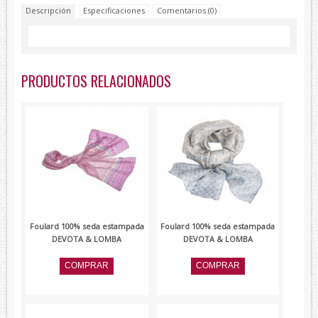
Descripción
Especificaciones
Comentarios (0)
Lambertti
Paolo Ferrara
Renato Balestra
PRODUCTOS RELACIONADOS
Devota&Lomba
Foulard 100% seda estampada
Foulard 100% seda estampada
DEVOTA & LOMBA
DEVOTA & LOMBA