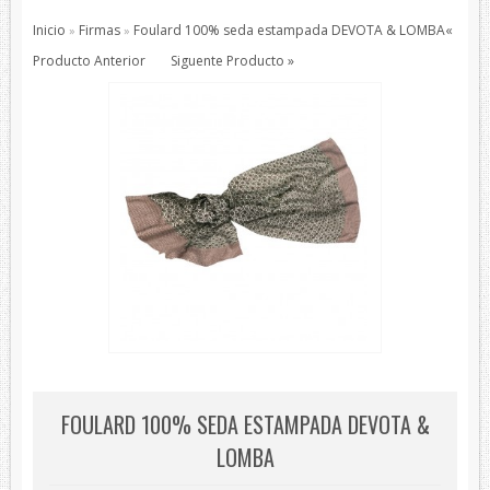
Pajaritas
Inicio
Firmas
Foulard 100% seda estampada DEVOTA & LOMBA
«
»
»
Todos los Productos
Producto Anterior
Siguente Producto »
Productos de protección
Bisutería
Bufandas
Chales y foulares
Chales/Foulares Devota&Lomba
Chales/Foulares Howards London
Chales/Foulares Marca Blanca
Viaje
Mantas
House Style
FOULARD 100% SEDA ESTAMPADA DEVOTA &
Piel
LOMBA
Presentaciones
Sets