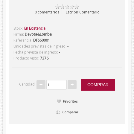
Verano
0 comentarios
|
Escribir Comentario
Corbatas
Corbatas Devota&Lomba
Stock:
En Existencia
Firma:
Devota&Lomba
Pajaritas
Referencia:
DFS60001
Unidades previstas de ingreso:
-
Corbatas Lambertti
Fecha prevista de ingreso:
-
Corbatas Howards London
Producto visto:
7376
Corbatas Marca Blanca
Pañuelos
Pañuelos Devota&Lomba
Cantidad:
Pañuelos Marca Blanca
Favoritos
Firmas
Balenciaga
Comparar
Belfe
Howards London