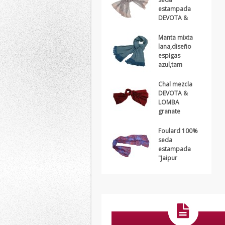
estampada
DEVOTA &
Manta mixta
lana,diseño
espigas
azul,tam
Chal mezcla
DEVOTA &
LOMBA
granate
Foulard 100%
seda
estampada
"Jaipur