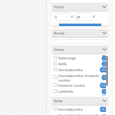
Precio
€ -
€
Buscar
Firmas
Balenciaga
1
Belfe
2
Devota&Lomba
50
Devota&Lomba:::Howards
3
London
Howards London
64
Lambertti
5
Paolo Ferrara
2
Firma
Renato Balestra
1
Devota&Lomba
45