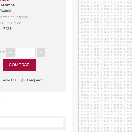
a&Lomba
S40001
istas de ingreso:
-
a de ingreso:
-
o:
7436
dad:
Favoritos
Comparar