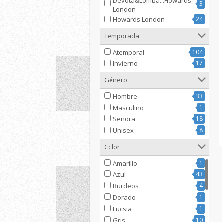
Devota&Lomba:::Howards
3
London
Howards London
24
Temporada
Atemporal
104
Invierno
17
Género
Hombre
33
Masculino
1
Señora
18
Unisex
8
Color
Amarillo
1
Azul
43
Burdeos
4
Dorado
1
Fucsia
1
Gris
10