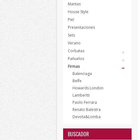
Mantas
House Style
Piel
Presentaciones
Sets
Verano
Corbatas
Pañuelos
Firmas
Balenciaga
Belfe
Howards London
Lambertti
Paolo Ferrara
Renato Balestra
Devota&Lomba
BUSCADOR