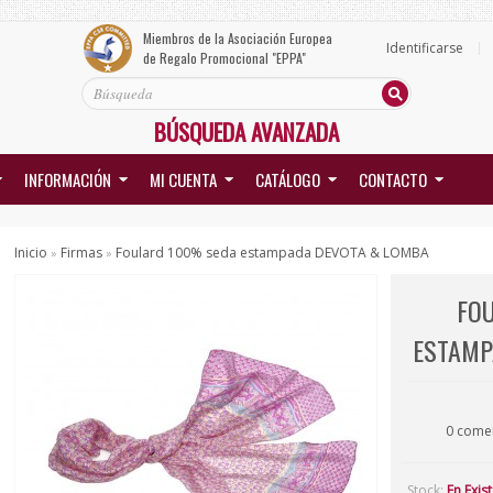
Miembros de la Asociación Europea
Identificarse
de Regalo Promocional "EPPA"
BÚSQUEDA AVANZADA
INFORMACIÓN
MI CUENTA
CATÁLOGO
CONTACTO
Inicio
Firmas
Foulard 100% seda estampada DEVOTA & LOMBA
»
»
FO
ESTAMP
0 come
Stock:
En Exis