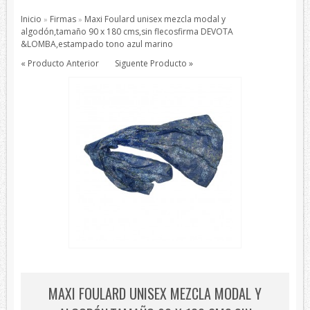
Pajaritas
Inicio
Firmas
Maxi Foulard unisex mezcla modal y
»
»
Todos los Productos
algodón,tamaño 90 x 180 cms,sin flecosfirma DEVOTA
&LOMBA,estampado tono azul marino
Productos de protección
« Producto Anterior
Siguente Producto »
Bisutería
Bufandas
Chales y foulares
Chales/Foulares Devota&Lomba
Chales/Foulares Howards London
Chales/Foulares Marca Blanca
Viaje
Mantas
House Style
Piel
Presentaciones
MAXI FOULARD UNISEX MEZCLA MODAL Y
Sets