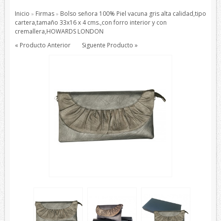
Pajaritas
Inicio
Firmas
Bolso señora 100% Piel vacuna gris alta calidad,tipo
»
»
Todos los Productos
cartera,tamaño 33x16 x 4 cms.,con forro interior y con
cremallera,HOWARDS LONDON
Productos de protección
« Producto Anterior
Siguente Producto »
Bisutería
Bufandas
Chales y foulares
Chales/Foulares Devota&Lomba
Chales/Foulares Howards London
Chales/Foulares Marca Blanca
Viaje
Mantas
House Style
Piel
Presentaciones
Sets