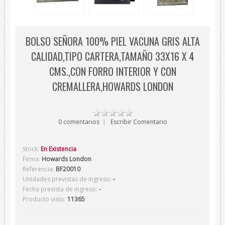
Verano
Corbatas
BOLSO SEÑORA 100% PIEL VACUNA GRIS ALTA
Corbatas Devota&Lomba
CALIDAD,TIPO CARTERA,TAMAÑO 33X16 X 4
Pajaritas
CMS.,CON FORRO INTERIOR Y CON
Corbatas Lambertti
CREMALLERA,HOWARDS LONDON
Corbatas Howards London
Corbatas Marca Blanca
0 comentarios
|
Escribir Comentario
Pañuelos
Pañuelos Devota&Lomba
Stock:
En Existencia
Pañuelos Marca Blanca
Firma:
Howards London
Referencia:
BF20010
Firmas
Unidades previstas de ingreso:
-
Balenciaga
Fecha prevista de ingreso:
-
Producto visto:
11365
Belfe
Howards London