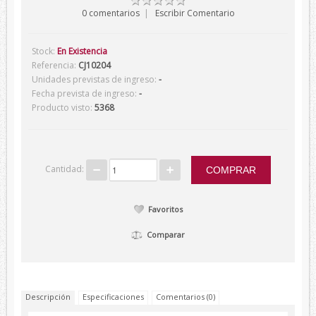
0 comentarios
|
Escribir Comentario
Verano
Corbatas
Stock:
En Existencia
Referencia:
CJ10204
Corbatas Devota&Lomba
Unidades previstas de ingreso:
-
Pajaritas
Fecha prevista de ingreso:
-
Producto visto:
5368
Corbatas Lambertti
Corbatas Howards London
Corbatas Marca Blanca
Cantidad:
Pañuelos
Pañuelos Devota&Lomba
Favoritos
Pañuelos Marca Blanca
Comparar
Firmas
Balenciaga
Belfe
Descripción
Especificaciones
Comentarios (0)
Howards London