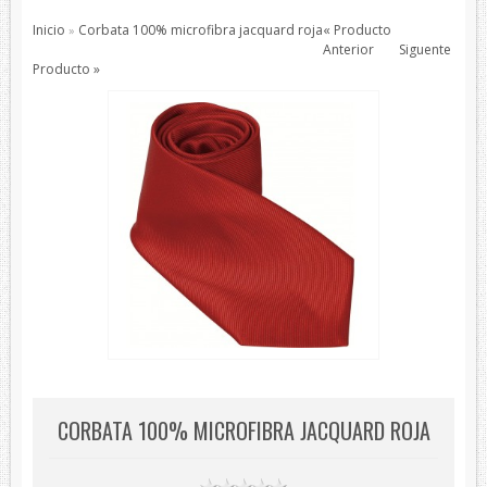
Pajaritas
Inicio
Corbata 100% microfibra jacquard roja
« Producto
»
Todos los Productos
Anterior
Siguente
Producto »
Productos de protección
Bisutería
Bufandas
Chales y foulares
Chales/Foulares Devota&Lomba
Chales/Foulares Howards London
Chales/Foulares Marca Blanca
Viaje
Mantas
House Style
Piel
CORBATA 100% MICROFIBRA JACQUARD ROJA
Presentaciones
Sets