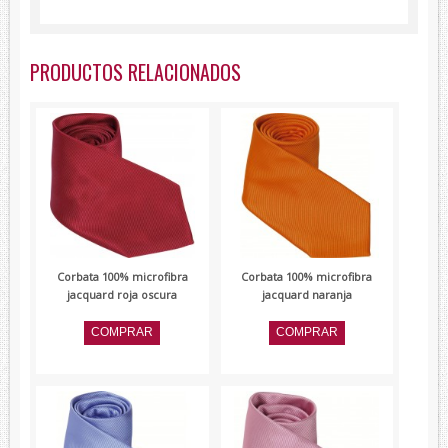
Lambertti
Paolo Ferrara
PRODUCTOS RELACIONADOS
Renato Balestra
Devota&Lomba
Corbata 100% microfibra
Corbata 100% microfibra
jacquard roja oscura
jacquard naranja