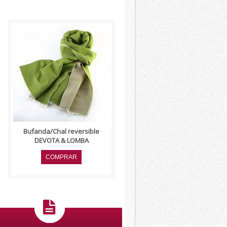
Bufanda reversible, lana
mezcla, color verde liso. Firma
"DEVOTA&LOMBA".
Presentado en funda de ..
Bufanda/Chal reversible
DEVOTA & LOMBA