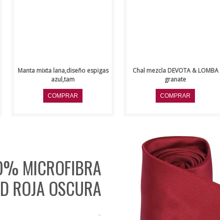
Manta mixta lana,diseño espigas
Chal mezcla DEVOTA & LOMBA
azul,tam
granate
0% MICROFIBRA
D ROJA OSCURA
..