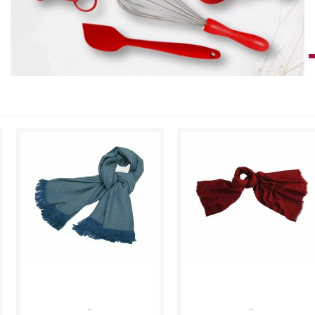
..
..